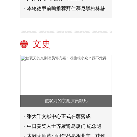
本轮德甲前瞻推荐拜仁慕尼黑柏林赫
文史
使双刀的京剧演员郭凡
张大千文献中心正式在蓉落成
取款超5万元不再登记，现存银行网
中日黄檗人士齐聚鹭岛厦门 纪念隐
深证成指、创业板指、深证100等
木雕大师黄小明作品亮相北京：获评