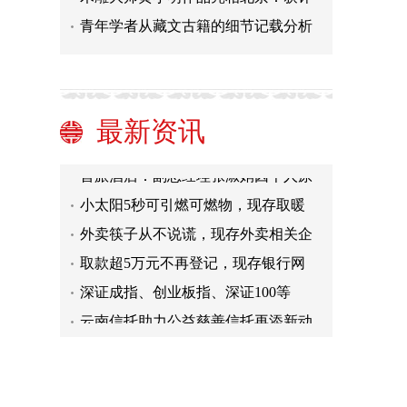
云南信托助力公益慈善信托再添新动
青年学者从藏文古籍的细节记载分析
岚图追光L将于本月10日上市
维立志博-B09887：LBL-
持续加码！上汽集团动力电池基地与
最新资讯
同程旅行河南文旅旗舰馆焕新上线，
首旅酒店：副总经理张淑娟因个人原
小太阳5秒可引燃可燃物，现存取暖
外卖筷子从不说谎，现存外卖相关企
取款超5万元不再登记，现存银行网
深证成指、创业板指、深证100等
云南信托助力公益慈善信托再添新动
岚图追光L将于本月10日上市
维立志博-B09887：LBL-
持续加码！上汽集团动力电池基地与