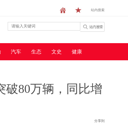
站内搜索
治
汽车
生态
文史
健康
突破80万辆，同比增
分享到