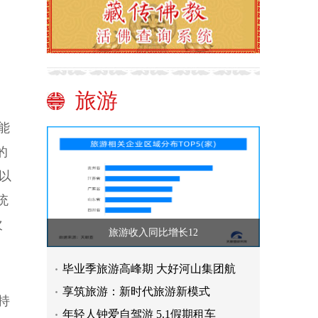
旅游
能
的
，以
统
次
旅游收入同比增长12
毕业季旅游高峰期 大好河山集团航
享筑旅游：新时代旅游新模式
持
年轻人钟爱自驾游 5.1假期租车