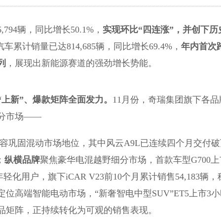
,794辆，同比增长50.1%，
实现环比“四连涨”，并创下历
车累计销量已达814,685辆，同比增长69.4%，
年内首次
列
，展现出新能源赛道的强劲增长势能。
“上新”、爆款矩阵全面发力。
11月份，奇瑞集团旗下各品
分市场——
”阵容巩固混动市场地位，其中风云A9L已连续四个月交付破
；
纵横品牌
聚焦豪华电混越野细分市场，首款车型G700上
轻化用户，旗下iCAR V23前10个月累计销售54,183辆，
定位高端智能电动市场，“新奢智电中型SUV”ET5上市3
产品矩阵，正持续转化为可观的销售表现。