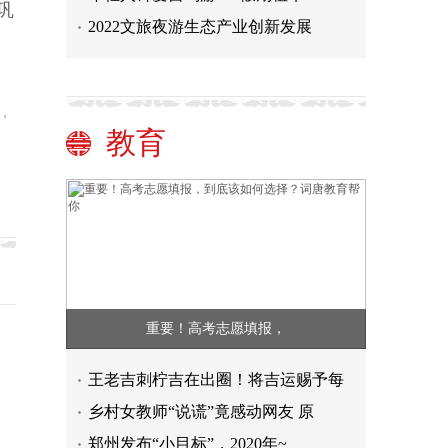
巩
2022文旅夜游生态产业创新发展
，
教育
重要！高考志愿填报，
王老吉刺柠吉在出圈！将吉运赐予每
乡村女教师“说谎”竟感动网友 原
郑州发布“小目标”，2020年~