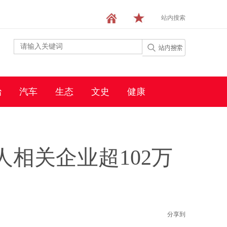
站内搜索
治
汽车
生态
文史
健康
相关企业超102万
分享到