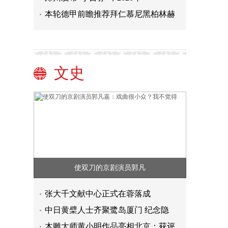
本轮德甲前瞻推荐拜仁慕尼黑柏林赫
文史
使双刀的京剧演员郭凡
张大千文献中心正式在蓉落成
中日黄檗人士齐聚鹭岛厦门 纪念隐
木雕大师黄小明作品亮相北京：获评