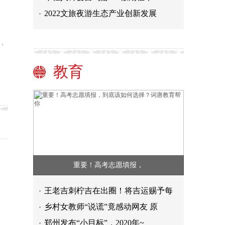
2022文旅夜游生态产业创新发展
，
教育
重要！高考志愿填报，
王老吉刺柠吉在出圈！将吉运赐予每
乡村女教师“说谎”竟感动网友 原
郑州发布“小目标”，2020年~