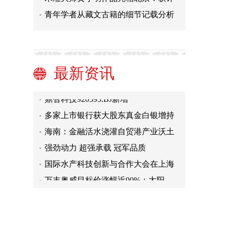
青年学者从藏文古籍的细节记载分析
广东新增9名院士涵盖多学科领域企
山东口岸首船外贸磷矿石在烟台港完
火星人居科幻城、法拉利世界娱乐综
最新资讯
国资央企“要多用、善用资本市场”
鼎智科技920593.BJ新增一
多家上市银行获大股东真金白银增持
海南：金融活水浇灌自贸港产业沃土
强劲动力 超强承载 冠军品质
国际水产科技创新与合作大会在上海
万丰奥威目标价涨幅近90%；太阳
广东新增9名院士涵盖多学科领域企
山东口岸首船外贸磷矿石在烟台港完
火星人居科幻城、法拉利世界娱乐综